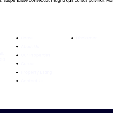
 Suspendisse consequat magna quis cursus pulvinar. Morbi 
Quick Links
Important Links
Home
Disclaimer
About Us
l,
Our Properties
010
Career
Property Listing
Contact Us