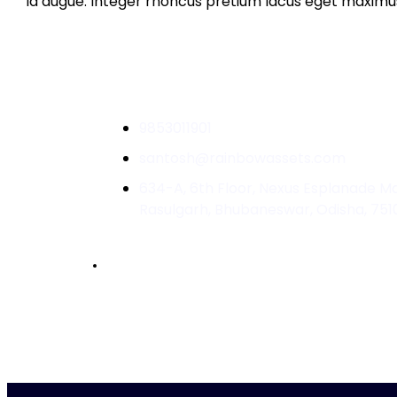
id augue. Integer rhoncus pretium lacus eget maximus.
9853011901
santosh@rainbowassets.com
634-A, 6th Floor, Nexus Esplanade Mal
Rasulgarh, Bhubaneswar, Odisha, 751
Accelerated by :