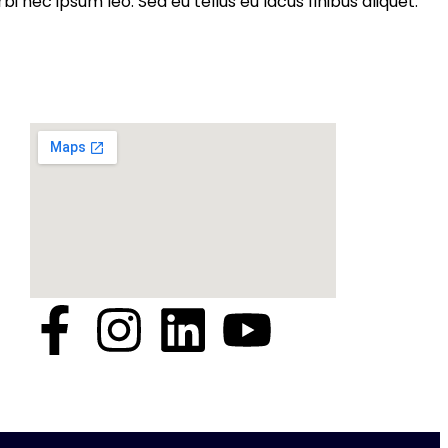
nec ipsum leo. Sed eu tellus eu lacus finibus aliquet.
Location